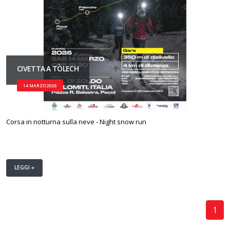
CIVETTA A TÒLECH
14 MARZO 2026
Corsa in notturna sulla neve - Night snow run
LEGGI »
1