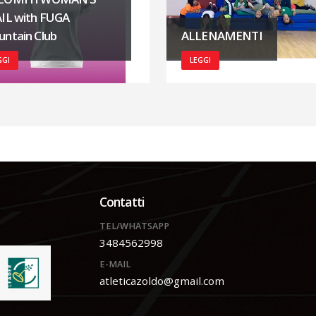
IL with FUGA
ntain Club
ALLENAMENTI
GGI
LEGGI
Contatti
TEL/WHATSAPP
3484562998
E-MAIL
atleticazoldo@gmail.com