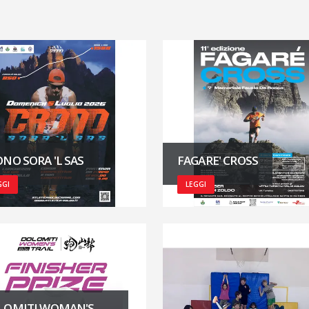
NO SORA 'L SAS
FAGARE' CROSS
GGI
LEGGI
LOMITI WOMAN'S