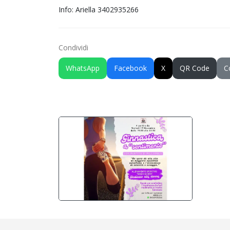
Info: Ariella 3402935266
Condividi
WhatsApp
Facebook
X
QR Code
C