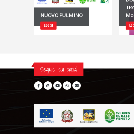
TRA
NUOVO PULMINO
Mou
LEGGI
LE
Seguici sui social